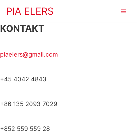
Gå
PIA ELERS
til
Mai
indholdet
KONTAKT
Men
piaelers@gmail.com
+45 4042 4843
+86 135 2093 7029
+852 559 559 28